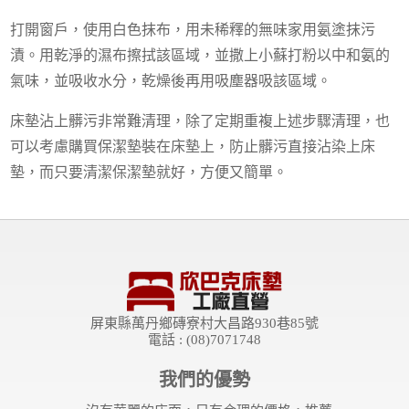
打開窗戶，使用白色抹布，用未稀釋的無味家用氨塗抹污
漬。用乾淨的濕布擦拭該區域，並撒上小蘇打粉以中和氨的
氣味，並吸收水分，乾燥後再用吸塵器吸該區域。
床墊沾上髒污非常難清理，除了定期重複上述步驟清理，也
可以考慮購買保潔墊裝在床墊上，防止髒污直接沾染上床
墊，而只要清潔保潔墊就好，方便又簡單。
屏東縣萬丹鄉磚寮村大昌路930巷85號
電話 : (08)7071748
我們的優勢