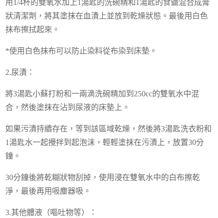
用1/4杯的雙氧水加上1湯匙的洗碗精和1湯匙的食鹽混合成膏
狀清潔劑，將其塗抹在血漬上並放到乾燥狀態。最後用白色
抹布擦拭起來。
*使用白色抹布可以防止染料從布染到床墊。
2.尿漬：
將3湯匙小蘇打粉和一兩滴洗碗精加到250cc的雙氧水中混
合，然後塗抹在沾到尿液的床墊上。
如果污漬持續存在，等到該區域乾燥，然後將3湯匙洗衣粉和
1湯匙水一起攪拌到起泡沫，輕輕塗抹在污漬上，放置30分
鐘。
30分鐘後將乾糊狀物刮掉，使用浸在雙氧水中的白布擦乾
淨，最後再用吸塵器吸。
3.其他體液（嘔吐物等）：