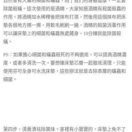
自然會有大量的細菌和蟎蟲，為了我們的身體健康，一定要
除菌殺蟎。這次使用的是酒精，大家知道酒精有殺菌殺蟲的
作用。將酒精加水稀釋後把抹布打濕，然後用這個抹布把床
墊各個地方擦一擦，用軟毛刷刷一遍，酒精的殺菌消毒作用
可以讓床墊上的細菌和蟎蟲無處藏身，10分鐘就能除菌殺
蟎。
PS：如果擔心細菌和蟎蟲殺死的不夠徹底，可以提高酒精濃
度，或者多清洗一次。要想連床墊芯層一起徹底清理，只能
使用芬可全身可水洗床墊，這些辦法就是去除表層的蟎蟲和
細菌。
第四步，清黃漬祛除異味。家裡有小寶寶的，床墊上免不了