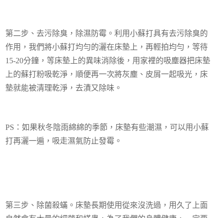
第二步、去污除臭，除濕防霉。利用小蘇打具有去污除臭的
作用，我們將小蘇打均勻的灑在床墊上，再輕拍均勻，等待
15-20分鐘，等床墊上的異味消除後，用家裡的吸塵器把床墊
上的蘇打粉吸乾淨，順便再一次將灰塵、皮屑一起吸光，床
墊就能被清理乾淨，去漬又除味。
PS：如果秋冬陰雨綿綿的季節，床墊有些潮濕，可以用小蘇
打再灑一遍，吸走濕氣防止發霉。
第三步、除菌殺蟎。床墊長期使用從來沒洗過，用久了上面