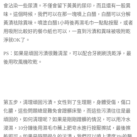
會沾染一些尿漬。不僅會留下黃黃的尿印，而且還有一股異
味。這個時候，我們可以在那一塊噴上白醋，白醋可以分解
黃漬祛除異味。噴塗白醋1小時後再濕毛巾一點點按壓，或者
用吸附比較好的餐巾紙也可以，一直到污漬和異味被吸附乾
淨就OK了。
PS：如果是頑固污漬很難清潔，可以配合牙刷刷洗乾淨，最
後用吹風機吹乾。
第五步，清理頑固污漬。女性到了生理期，身體受傷，傷口
化膿，這些問題總是難免會蹭髒床墊，而這些污漬往往是最
頑固的，如何清理呢？如果是剛剛蹭髒的情況，可以用冷水
浸濕，10分鐘後用濕毛巾蘸上肥皂水進行按壓擦拭，最後擦
乾即可。如果是時間很久的污漬，我們可以噴上濃度3%的醫