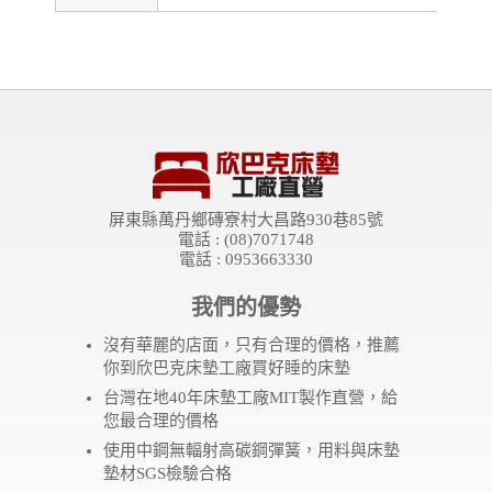
屏東縣萬丹鄉磚寮村大昌路930巷85號
電話 : (08)7071748
電話 : 0953663330
我們的優勢
沒有華麗的店面，只有合理的價格，推薦
你到欣巴克床墊工廠買好睡的床墊
台灣在地40年床墊工廠MIT製作直營，給
您最合理的價格
使用中鋼無輻射高碳鋼彈簧，用料與床墊
墊材SGS檢驗合格