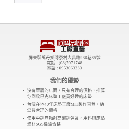
屏東縣萬丹鄉磚寮村大昌路930巷85號
電話 : (08)7071748
電話 : 0953663330
我們的優勢
沒有華麗的店面，只有合理的價格，推薦
你到欣巴克床墊工廠買好睡的床墊
台灣在地40年床墊工廠MIT製作直營，給
您最合理的價格
使用中鋼無輻射高碳鋼彈簧，用料與床墊
墊材SGS檢驗合格